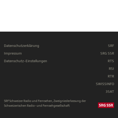
Datenschutzerklärung
SRF
Impressum
SRG SSR
Datenschutz-Einstellungen
RTS
RSI
RTR
SWISSINFO
3SAT
SRF Schweizer Radio und Fernsehen, Zweigniederlassung der
Schweizerischen Radio- und Fernsehgesellschaft