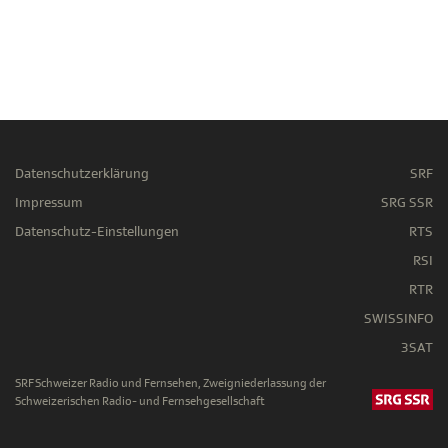
Datenschutzerklärung
SRF
Impressum
SRG SSR
Datenschutz-Einstellungen
RTS
RSI
RTR
SWISSINFO
3SAT
SRF Schweizer Radio und Fernsehen, Zweigniederlassung der
Schweizerischen Radio- und Fernsehgesellschaft