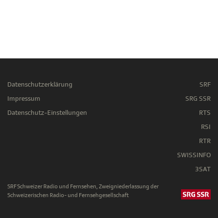
Datenschutzerklärung
SRF
Impressum
SRG SSR
Datenschutz-Einstellungen
RTS
RSI
RTR
SWISSINFO
3SAT
SRF Schweizer Radio und Fernsehen, Zweigniederlassung der
Schweizerischen Radio- und Fernsehgesellschaft