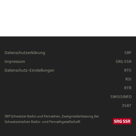
Datenschutzerklärung
SRF
Impressum
SRG SSR
Datenschutz-Einstellungen
RTS
RSI
RTR
SWISSINFO
3SAT
SRF Schweizer Radio und Fernsehen, Zweigniederlassung der
Schweizerischen Radio- und Fernsehgesellschaft