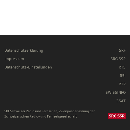
Datenschutzerklärung
SRF
Impressum
SRG SSR
Datenschutz-Einstellungen
RTS
RSI
RTR
SWISSINFO
3SAT
SRF Schweizer Radio und Fernsehen, Zweigniederlassung der
Schweizerischen Radio- und Fernsehgesellschaft