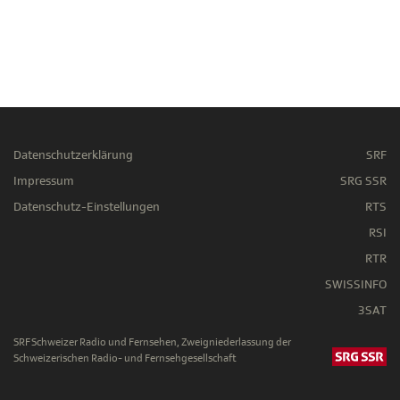
Datenschutzerklärung
SRF
Impressum
SRG SSR
Datenschutz-Einstellungen
RTS
RSI
RTR
SWISSINFO
3SAT
SRF Schweizer Radio und Fernsehen, Zweigniederlassung der
Schweizerischen Radio- und Fernsehgesellschaft