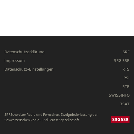
Datenschutzerklärung
SRF
Impressum
SRG SSR
Datenschutz-Einstellungen
RTS
RSI
RTR
SWISSINFO
3SAT
SRF Schweizer Radio und Fernsehen, Zweigniederlassung der
Schweizerischen Radio- und Fernsehgesellschaft