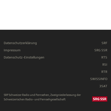
Datenschutzerklärung
SRF
Impressum
SRG SSR
Datenschutz-Einstellungen
RTS
RSI
RTR
SWISSINFO
3SAT
SRF Schweizer Radio und Fernsehen, Zweigniederlassung der
Schweizerischen Radio- und Fernsehgesellschaft