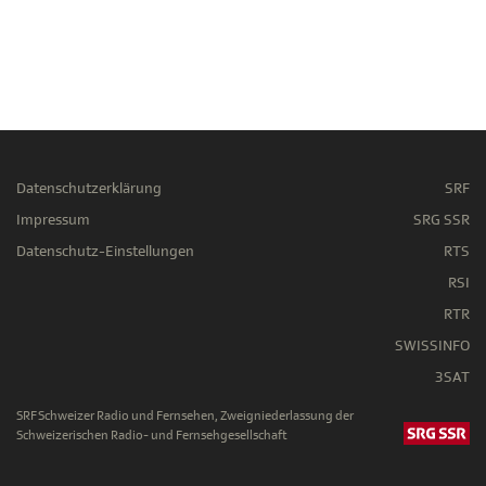
Datenschutzerklärung
SRF
Impressum
SRG SSR
Datenschutz-Einstellungen
RTS
RSI
RTR
SWISSINFO
3SAT
SRF Schweizer Radio und Fernsehen, Zweigniederlassung der
Schweizerischen Radio- und Fernsehgesellschaft