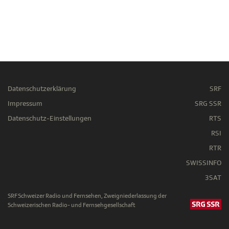
Datenschutzerklärung
SRF
Impressum
SRG SSR
Datenschutz-Einstellungen
RTS
RSI
RTR
SWISSINFO
3SAT
SRF Schweizer Radio und Fernsehen, Zweigniederlassung der
Schweizerischen Radio- und Fernsehgesellschaft