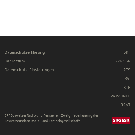
Datenschutzerklärung
SRF
Impressum
SRG SSR
Datenschutz-Einstellungen
RTS
RSI
RTR
SWISSINFO
3SAT
SRF Schweizer Radio und Fernsehen, Zweigniederlassung der
Schweizerischen Radio- und Fernsehgesellschaft