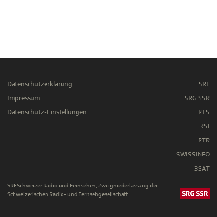
Datenschutzerklärung
SRF
Impressum
SRG SSR
Datenschutz-Einstellungen
RTS
RSI
RTR
SWISSINFO
3SAT
SRF Schweizer Radio und Fernsehen, Zweigniederlassung der
Schweizerischen Radio- und Fernsehgesellschaft