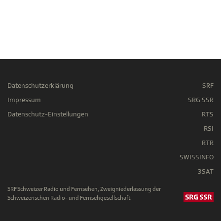
Datenschutzerklärung
SRF
Impressum
SRG SSR
Datenschutz-Einstellungen
RTS
RSI
RTR
SWISSINFO
3SAT
SRF Schweizer Radio und Fernsehen, Zweigniederlassung der
Schweizerischen Radio- und Fernsehgesellschaft