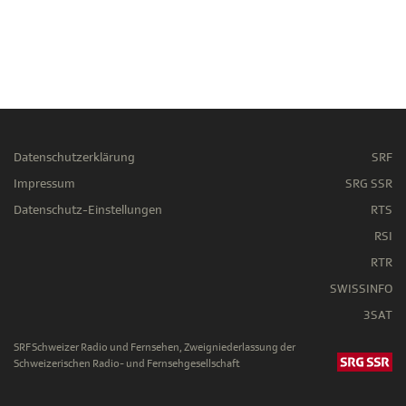
Datenschutzerklärung
SRF
Impressum
SRG SSR
Datenschutz-Einstellungen
RTS
RSI
RTR
SWISSINFO
3SAT
SRF Schweizer Radio und Fernsehen, Zweigniederlassung der
Schweizerischen Radio- und Fernsehgesellschaft