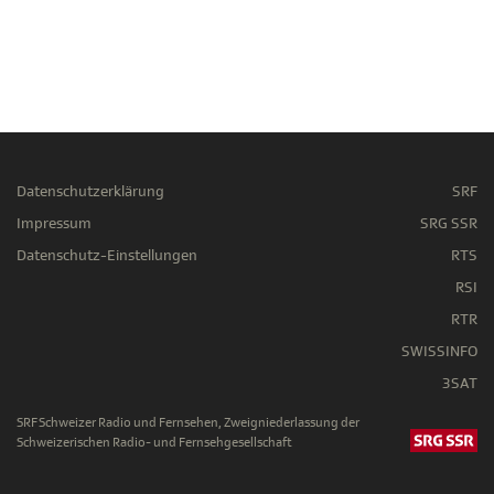
Datenschutzerklärung
SRF
Impressum
SRG SSR
Datenschutz-Einstellungen
RTS
RSI
RTR
SWISSINFO
3SAT
SRF Schweizer Radio und Fernsehen, Zweigniederlassung der
Schweizerischen Radio- und Fernsehgesellschaft