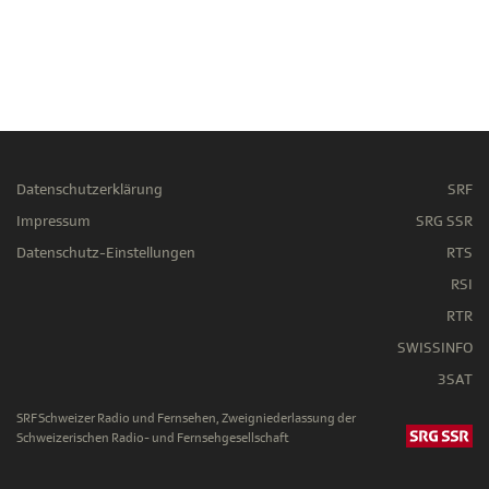
Datenschutzerklärung
SRF
Impressum
SRG SSR
Datenschutz-Einstellungen
RTS
RSI
RTR
SWISSINFO
3SAT
SRF Schweizer Radio und Fernsehen, Zweigniederlassung der
Schweizerischen Radio- und Fernsehgesellschaft