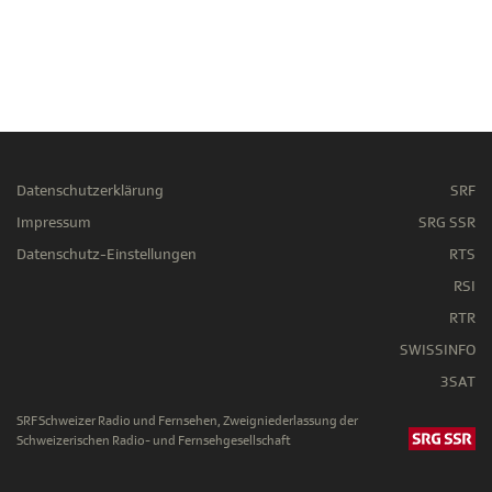
Datenschutzerklärung
SRF
Impressum
SRG SSR
Datenschutz-Einstellungen
RTS
RSI
RTR
SWISSINFO
3SAT
SRF Schweizer Radio und Fernsehen, Zweigniederlassung der
Schweizerischen Radio- und Fernsehgesellschaft