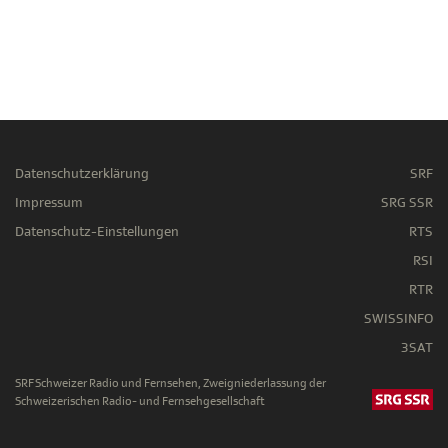
Datenschutzerklärung
SRF
Impressum
SRG SSR
Datenschutz-Einstellungen
RTS
RSI
RTR
SWISSINFO
3SAT
SRF Schweizer Radio und Fernsehen, Zweigniederlassung der
Schweizerischen Radio- und Fernsehgesellschaft