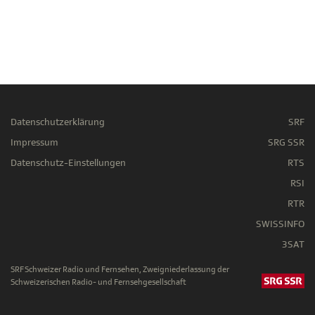
Datenschutzerklärung
SRF
Impressum
SRG SSR
Datenschutz-Einstellungen
RTS
RSI
RTR
SWISSINFO
3SAT
SRF Schweizer Radio und Fernsehen, Zweigniederlassung der
Schweizerischen Radio- und Fernsehgesellschaft