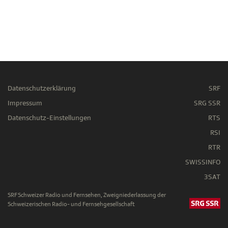
Datenschutzerklärung
SRF
Impressum
SRG SSR
Datenschutz-Einstellungen
RTS
RSI
RTR
SWISSINFO
3SAT
SRF Schweizer Radio und Fernsehen, Zweigniederlassung der
Schweizerischen Radio- und Fernsehgesellschaft