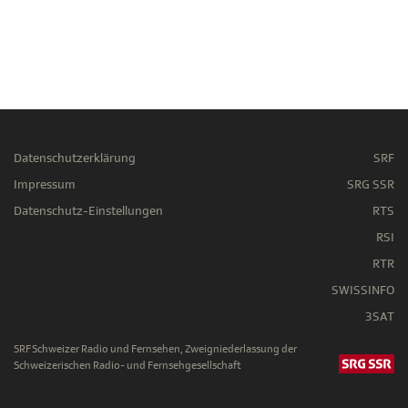
Datenschutzerklärung
SRF
Impressum
SRG SSR
Datenschutz-Einstellungen
RTS
RSI
RTR
SWISSINFO
3SAT
SRF Schweizer Radio und Fernsehen, Zweigniederlassung der
Schweizerischen Radio- und Fernsehgesellschaft