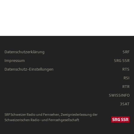
Datenschutzerklärung
SRF
Impressum
SRG SSR
Datenschutz-Einstellungen
RTS
RSI
RTR
SWISSINFO
3SAT
SRF Schweizer Radio und Fernsehen, Zweigniederlassung der
Schweizerischen Radio- und Fernsehgesellschaft