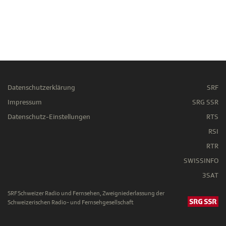
Datenschutzerklärung
SRF
Impressum
SRG SSR
Datenschutz-Einstellungen
RTS
RSI
RTR
SWISSINFO
3SAT
SRF Schweizer Radio und Fernsehen, Zweigniederlassung der
Schweizerischen Radio- und Fernsehgesellschaft