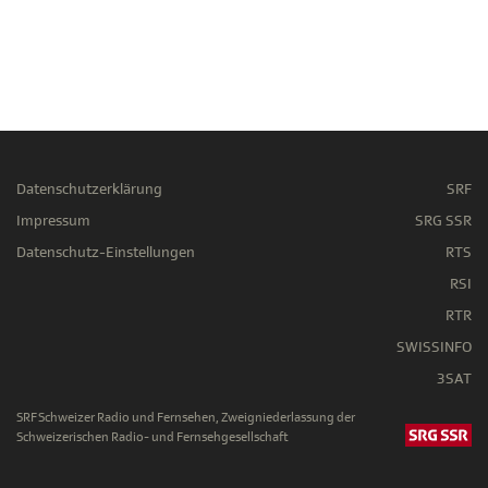
Datenschutzerklärung
SRF
Impressum
SRG SSR
Datenschutz-Einstellungen
RTS
RSI
RTR
SWISSINFO
3SAT
SRF Schweizer Radio und Fernsehen, Zweigniederlassung der
Schweizerischen Radio- und Fernsehgesellschaft