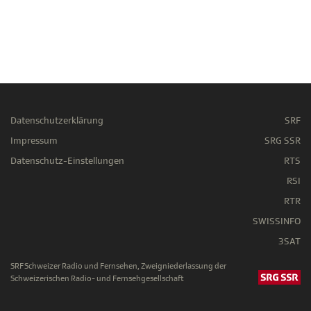
Datenschutzerklärung
SRF
Impressum
SRG SSR
Datenschutz-Einstellungen
RTS
RSI
RTR
SWISSINFO
3SAT
SRF Schweizer Radio und Fernsehen, Zweigniederlassung der
Schweizerischen Radio- und Fernsehgesellschaft