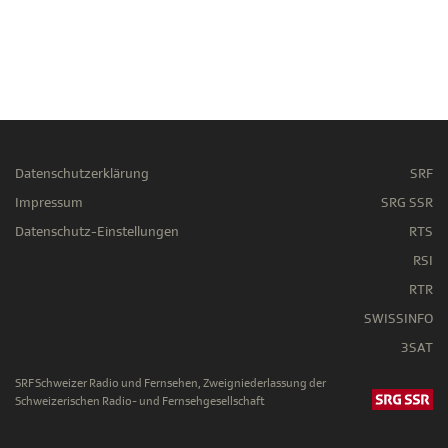
Datenschutzerklärung
SRF
Impressum
SRG SSR
Datenschutz-Einstellungen
RTS
RSI
RTR
SWISSINFO
3SAT
SRF Schweizer Radio und Fernsehen, Zweigniederlassung der
Schweizerischen Radio- und Fernsehgesellschaft