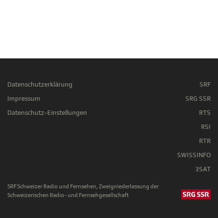
Datenschutzerklärung
SRF
Impressum
SRG SSR
Datenschutz-Einstellungen
RTS
RSI
RTR
SWISSINFO
3SAT
SRF Schweizer Radio und Fernsehen, Zweigniederlassung der
Schweizerischen Radio- und Fernsehgesellschaft