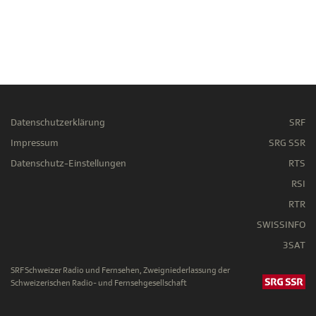
Datenschutzerklärung
SRF
Impressum
SRG SSR
Datenschutz-Einstellungen
RTS
RSI
RTR
SWISSINFO
3SAT
SRF Schweizer Radio und Fernsehen, Zweigniederlassung der
Schweizerischen Radio- und Fernsehgesellschaft