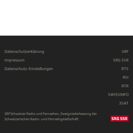
Datenschutzerklärung
SRF
Impressum
SRG SSR
Datenschutz-Einstellungen
RTS
RSI
RTR
SWISSINFO
3SAT
SRF Schweizer Radio und Fernsehen, Zweigniederlassung der
Schweizerischen Radio- und Fernsehgesellschaft