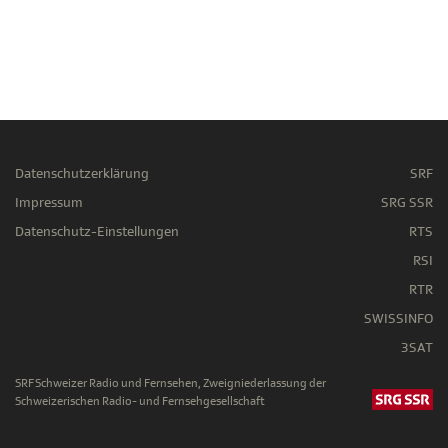
Datenschutzerklärung
SRF
Impressum
SRG SSR
Datenschutz-Einstellungen
RTS
RSI
RTR
SWISSINFO
3SAT
SRF Schweizer Radio und Fernsehen, Zweigniederlassung der
Schweizerischen Radio- und Fernsehgesellschaft