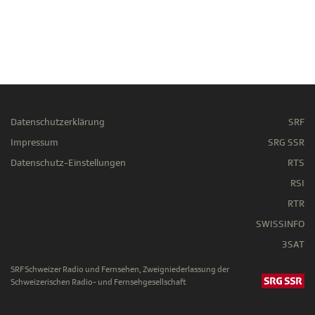
Datenschutzerklärung
SRF
Impressum
SRG SSR
Datenschutz-Einstellungen
RTS
RSI
RTR
SWISSINFO
3SAT
SRF Schweizer Radio und Fernsehen, Zweigniederlassung der
Schweizerischen Radio- und Fernsehgesellschaft