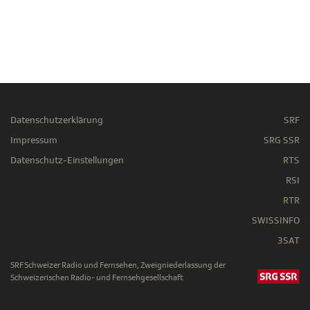
Datenschutzerklärung
SRF
Impressum
SRG SSR
Datenschutz-Einstellungen
RTS
RSI
RTR
SWISSINFO
3SAT
SRF Schweizer Radio und Fernsehen, Zweigniederlassung der
Schweizerischen Radio- und Fernsehgesellschaft