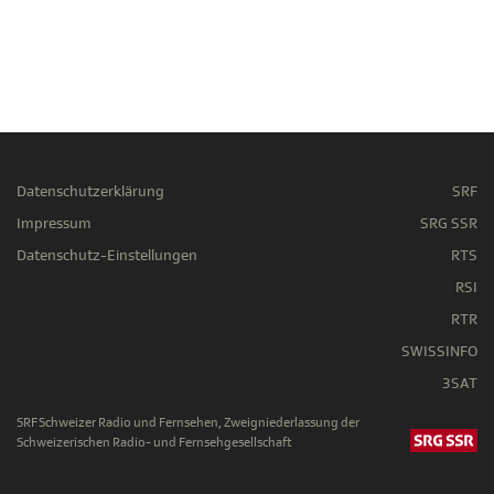
Datenschutzerklärung
SRF
Impressum
SRG SSR
Datenschutz-Einstellungen
RTS
RSI
RTR
SWISSINFO
3SAT
SRF Schweizer Radio und Fernsehen, Zweigniederlassung der
Schweizerischen Radio- und Fernsehgesellschaft