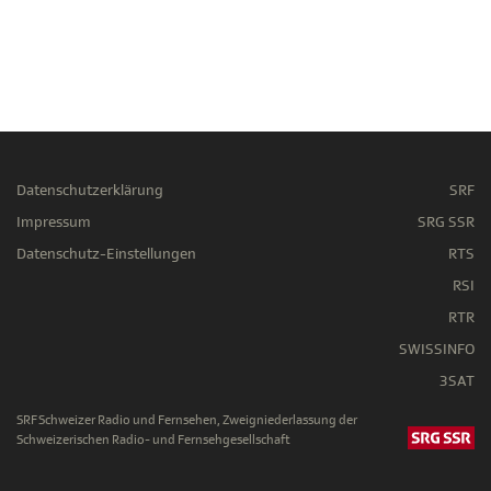
Datenschutzerklärung
SRF
Impressum
SRG SSR
Datenschutz-Einstellungen
RTS
RSI
RTR
SWISSINFO
3SAT
SRF Schweizer Radio und Fernsehen, Zweigniederlassung der
Schweizerischen Radio- und Fernsehgesellschaft