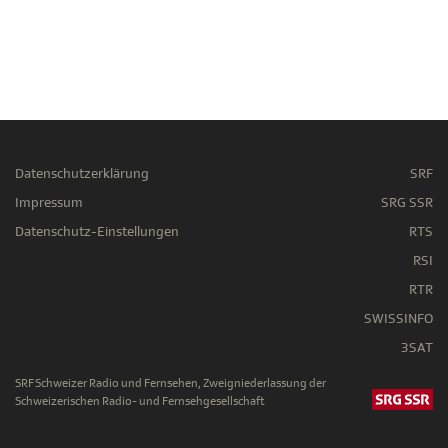
Datenschutzerklärung
SRF
Impressum
SRG SSR
Datenschutz-Einstellungen
RTS
RSI
RTR
SWISSINFO
3SAT
SRF Schweizer Radio und Fernsehen, Zweigniederlassung der
Schweizerischen Radio- und Fernsehgesellschaft