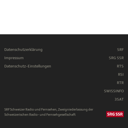
Datenschutzerklärung
SRF
Impressum
SRG SSR
Datenschutz-Einstellungen
RTS
RSI
RTR
SWISSINFO
3SAT
SRF Schweizer Radio und Fernsehen, Zweigniederlassung der
Schweizerischen Radio- und Fernsehgesellschaft