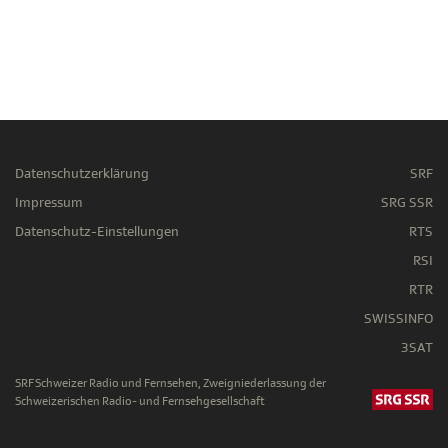
Datenschutzerklärung
SRF
Impressum
SRG SSR
Datenschutz-Einstellungen
RTS
RSI
RTR
SWISSINFO
3SAT
SRF Schweizer Radio und Fernsehen, Zweigniederlassung der
Schweizerischen Radio- und Fernsehgesellschaft