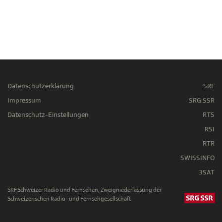
Datenschutzerklärung
SRF
Impressum
SRG SSR
Datenschutz-Einstellungen
RTS
RSI
RTR
SWISSINFO
3SAT
SRF Schweizer Radio und Fernsehen, Zweigniederlassung der
Schweizerischen Radio- und Fernsehgesellschaft