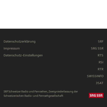
Datenschutzerklärung
SRF
Impressum
SRG SSR
Datenschutz-Einstellungen
RTS
RSI
RTR
SWISSINFO
3SAT
SRF Schweizer Radio und Fernsehen, Zweigniederlassung der
Schweizerischen Radio- und Fernsehgesellschaft