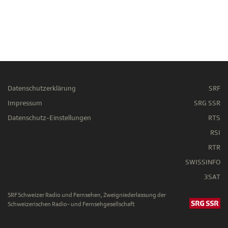
Datenschutzerklärung
SRF
Impressum
SRG SSR
Datenschutz-Einstellungen
RTS
RSI
RTR
SWISSINFO
3SAT
SRF Schweizer Radio und Fernsehen, Zweigniederlassung der
Schweizerischen Radio- und Fernsehgesellschaft