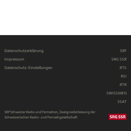
Datenschutzerklärung
SRF
Impressum
SRG SSR
Datenschutz-Einstellungen
RTS
RSI
RTR
SWISSINFO
3SAT
SRF Schweizer Radio und Fernsehen, Zweigniederlassung der
Schweizerischen Radio- und Fernsehgesellschaft