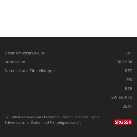
Datenschutzerklärung
SRF
Impressum
SRG SSR
Datenschutz-Einstellungen
RTS
RSI
RTR
SWISSINFO
3SAT
SRF Schweizer Radio und Fernsehen, Zweigniederlassung der
Schweizerischen Radio- und Fernsehgesellschaft