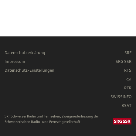
Datenschutzerklärung
SRF
Impressum
SRG SSR
Datenschutz-Einstellungen
RTS
RSI
RTR
SWISSINFO
3SAT
SRF Schweizer Radio und Fernsehen, Zweigniederlassung der
Schweizerischen Radio- und Fernsehgesellschaft