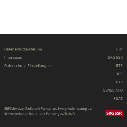
Datenschutzerklärung
SRF
Impressum
SRG SSR
Datenschutz-Einstellungen
RTS
RSI
RTR
SWISSINFO
3SAT
SRF Schweizer Radio und Fernsehen, Zweigniederlassung der
Schweizerischen Radio- und Fernsehgesellschaft