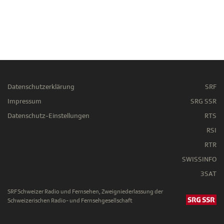
Datenschutzerklärung
SRF
Impressum
SRG SSR
Datenschutz-Einstellungen
RTS
RSI
RTR
SWISSINFO
3SAT
SRF Schweizer Radio und Fernsehen, Zweigniederlassung der
Schweizerischen Radio- und Fernsehgesellschaft