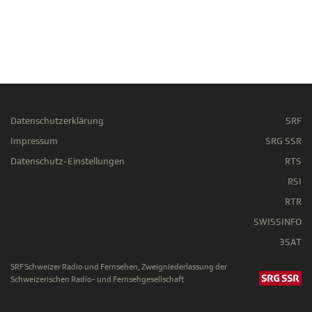
Datenschutzerklärung
SRF
Impressum
SRG SSR
Datenschutz-Einstellungen
RTS
RSI
RTR
SWISSINFO
3SAT
SRF Schweizer Radio und Fernsehen, Zweigniederlassung der
Schweizerischen Radio- und Fernsehgesellschaft