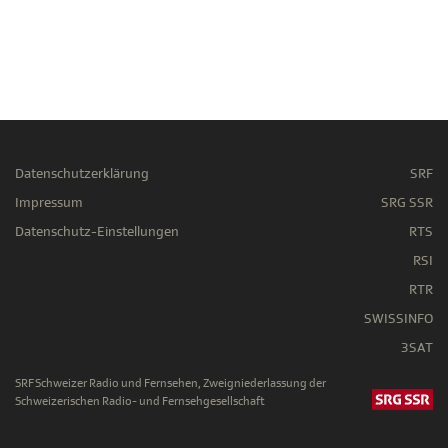
Datenschutzerklärung
SRF
Impressum
SRG SSR
Datenschutz-Einstellungen
RTS
RSI
RTR
SWISSINFO
3SAT
SRF Schweizer Radio und Fernsehen, Zweigniederlassung der
Schweizerischen Radio- und Fernsehgesellschaft