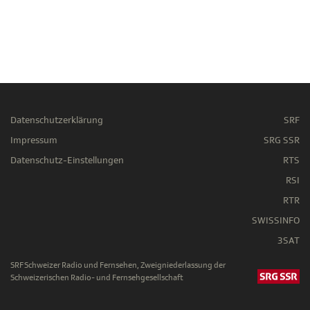
Datenschutzerklärung
SRF
Impressum
SRG SSR
Datenschutz-Einstellungen
RTS
RSI
RTR
SWISSINFO
3SAT
SRF Schweizer Radio und Fernsehen, Zweigniederlassung der
Schweizerischen Radio- und Fernsehgesellschaft