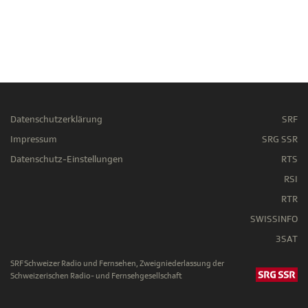
Datenschutzerklärung
SRF
Impressum
SRG SSR
Datenschutz-Einstellungen
RTS
RSI
RTR
SWISSINFO
3SAT
SRF Schweizer Radio und Fernsehen, Zweigniederlassung der
Schweizerischen Radio- und Fernsehgesellschaft