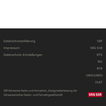
Datenschutzerklärung
SRF
Impressum
SRG SSR
Datenschutz-Einstellungen
RTS
RSI
RTR
SWISSINFO
3SAT
SRF Schweizer Radio und Fernsehen, Zweigniederlassung der
Schweizerischen Radio- und Fernsehgesellschaft